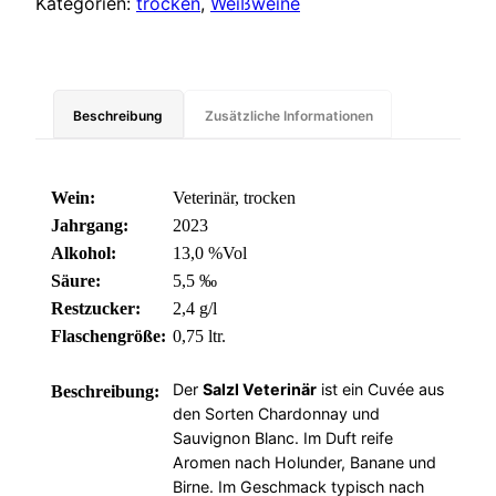
Kategorien:
trocken
,
Weißweine
Beschreibung
Zusätzliche Informationen
Wein:
Veterinär, trocken
Jahrgang:
2023
Alkohol:
13,0 %Vol
Säure:
5,5 ‰
Restzucker:
2,4 g/l
Flaschengröße:
0,75 ltr.
.
Der
Salzl Veterinär
ist ein Cuvée aus
Beschreibung:
den Sorten Chardonnay und
Sauvignon Blanc. Im Duft reife
Aromen nach Holunder, Banane und
Birne. Im Geschmack typisch nach